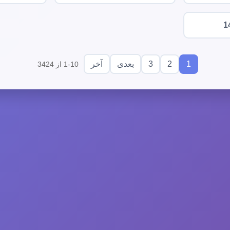
1
3
2
1
بعدی
آخر
1-10 از 3424