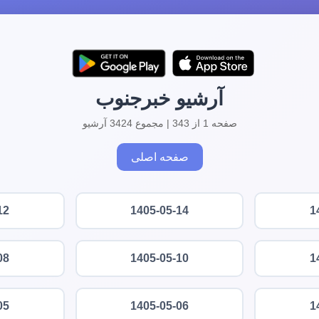
آرشیو خبرجنوب
صفحه 1 از 343 | مجموع 3424 آرشیو
صفحه اصلی
12
1405-05-14
1
08
1405-05-10
1
05
1405-05-06
1