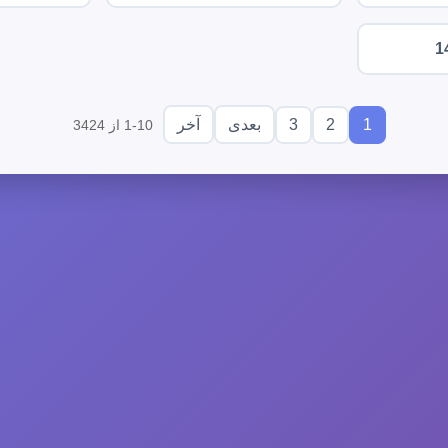
1
3
2
1
بعدی
آخر
1-10 از 3424