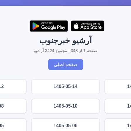
آرشیو خبرجنوب
صفحه 1 از 343 | مجموع 3424 آرشیو
صفحه اصلی
12
1405-05-14
1
08
1405-05-10
1
05
1405-05-06
1