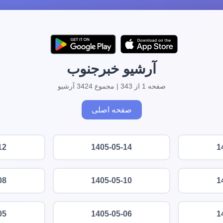
آرشیو خبرجنوب
صفحه 1 از 343 | مجموع 3424 آرشیو
صفحه اصلی
12
1405-05-14
1
08
1405-05-10
1
05
1405-05-06
1