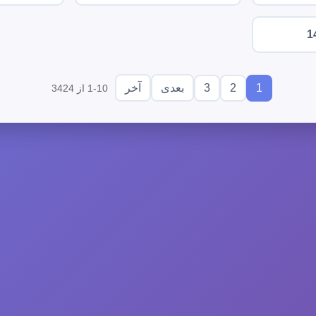
1
3
2
1
بعدی
آخر
1-10 از 3424