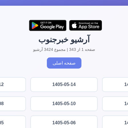
آرشیو خبرجنوب
صفحه 1 از 343 | مجموع 3424 آرشیو
صفحه اصلی
12
1405-05-14
1
08
1405-05-10
1
05
1405-05-06
1