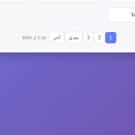
1
3
2
1
بعدی
آخر
1-10 از 3424