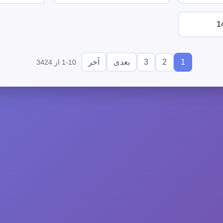
1
3
2
1
بعدی
آخر
1-10 از 3424