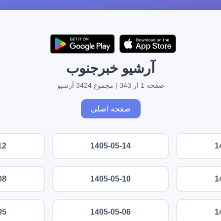
آرشیو خبرجنوب
صفحه 1 از 343 | مجموع 3424 آرشیو
صفحه اصلی
12
1405-05-14
1
08
1405-05-10
1
05
1405-05-06
1