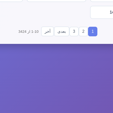
1
3
2
1
بعدی
آخر
1-10 از 3424