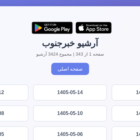
آرشیو خبرجنوب
صفحه 1 از 343 | مجموع 3424 آرشیو
صفحه اصلی
12
1405-05-14
1
08
1405-05-10
1
05
1405-05-06
1