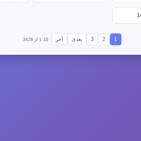
1
3
2
1
بعدی
آخر
1-10 از 3426