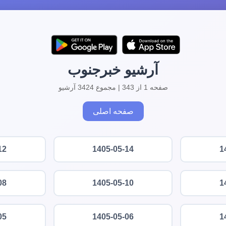
آرشیو خبرجنوب
صفحه 1 از 343 | مجموع 3424 آرشیو
صفحه اصلی
12
1405-05-14
1
08
1405-05-10
1
05
1405-05-06
1