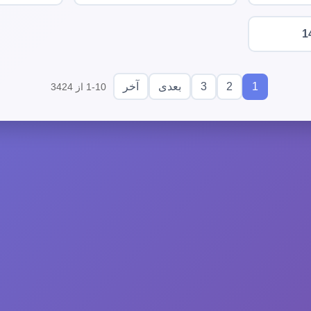
1
3
2
1
بعدی
آخر
1-10 از 3424