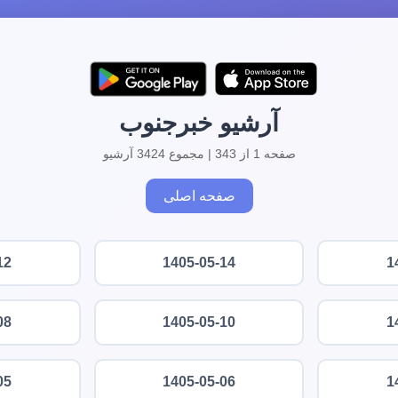
آرشیو خبرجنوب
صفحه 1 از 343 | مجموع 3424 آرشیو
صفحه اصلی
12
1405-05-14
1
08
1405-05-10
1
05
1405-05-06
1