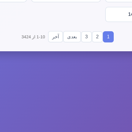
1
3
2
1
بعدی
آخر
1-10 از 3424