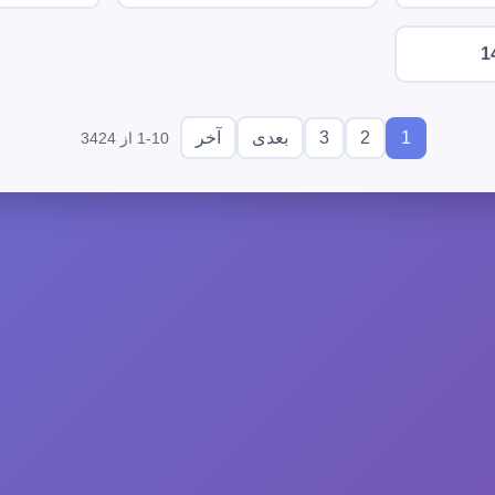
1
3
2
1
بعدی
آخر
1-10 از 3424