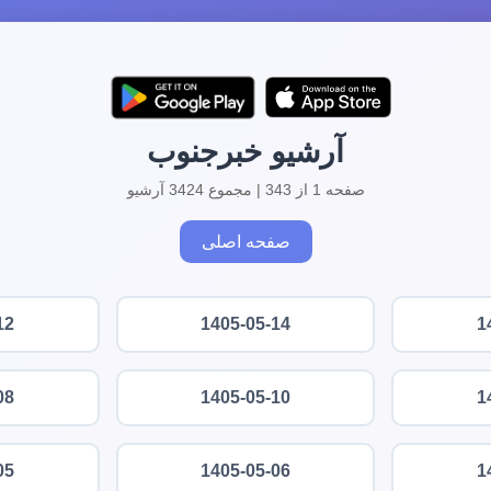
آرشیو خبرجنوب
صفحه 1 از 343 | مجموع 3424 آرشیو
صفحه اصلی
12
1405-05-14
1
08
1405-05-10
1
05
1405-05-06
1