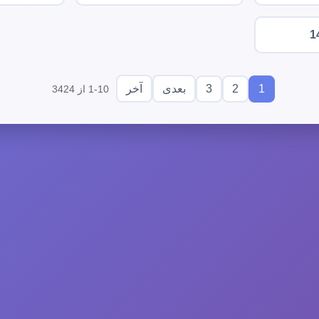
1
3
2
1
بعدی
آخر
1-10 از 3424