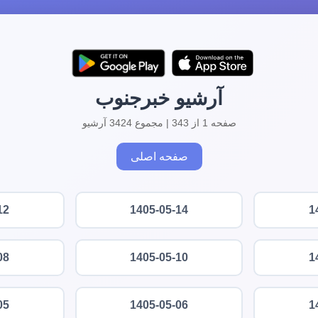
آرشیو خبرجنوب
صفحه 1 از 343 | مجموع 3424 آرشیو
صفحه اصلی
12
1405-05-14
1
08
1405-05-10
1
05
1405-05-06
1