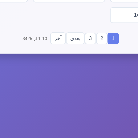
1
3
2
1
بعدی
آخر
1-10 از 3425