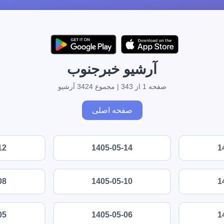
آرشیو خبرجنوب
صفحه 1 از 343 | مجموع 3424 آرشیو
صفحه اصلی
12
1405-05-14
1
08
1405-05-10
1
05
1405-05-06
1