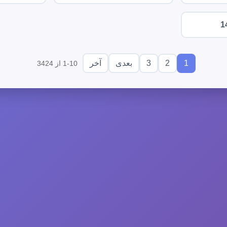
1
3
2
1
بعدی
آخر
1-10 از 3424