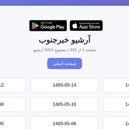
آرشیو خبرجنوب
صفحه 1 از 343 | مجموع 3424 آرشیو
صفحه اصلی
12
1405-05-14
1
08
1405-05-10
1
05
1405-05-06
1