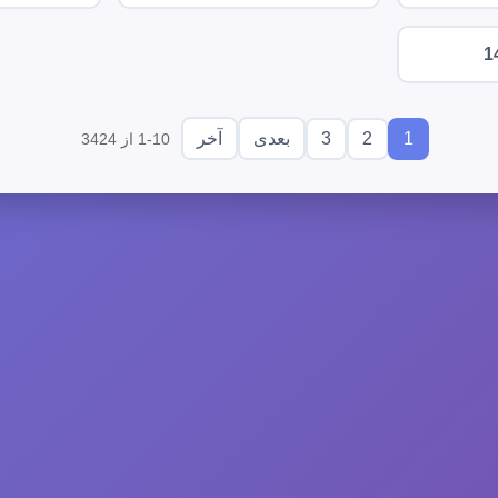
1
3
2
1
بعدی
آخر
1-10 از 3424