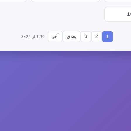
1
3
2
1
بعدی
آخر
1-10 از 3424