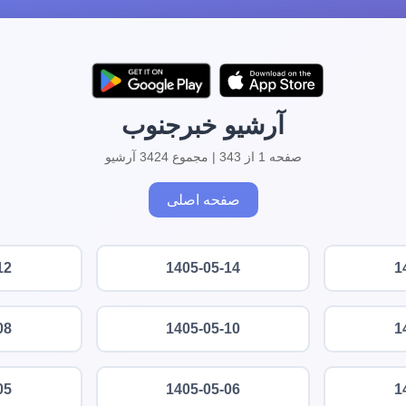
آرشیو خبرجنوب
صفحه 1 از 343 | مجموع 3424 آرشیو
صفحه اصلی
12
1405-05-14
1
08
1405-05-10
1
05
1405-05-06
1