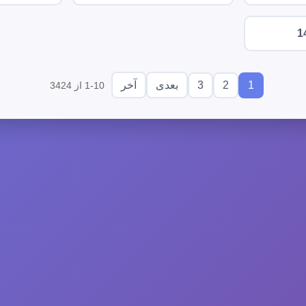
1
3
2
1
بعدی
آخر
1-10 از 3424