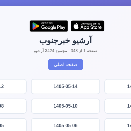
آرشیو خبرجنوب
صفحه 1 از 343 | مجموع 3424 آرشیو
صفحه اصلی
12
1405-05-14
1
08
1405-05-10
1
05
1405-05-06
1