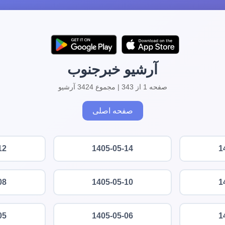
آرشیو خبرجنوب
صفحه 1 از 343 | مجموع 3424 آرشیو
صفحه اصلی
12
1405-05-14
1
08
1405-05-10
1
05
1405-05-06
1