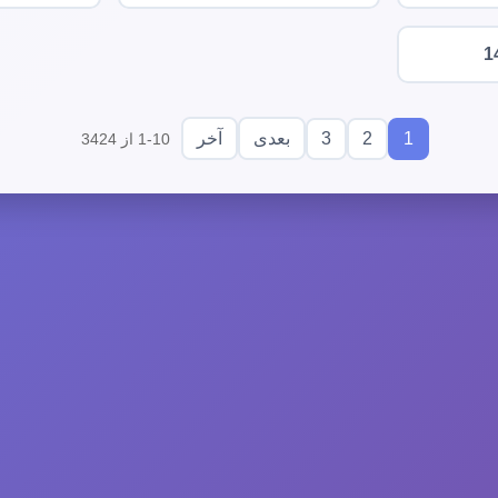
1
3
2
1
بعدی
آخر
1-10 از 3424