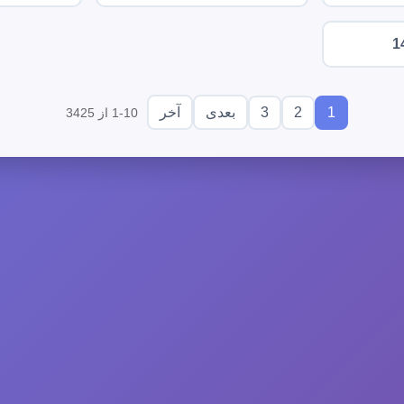
1
3
2
1
بعدی
آخر
1-10 از 3425