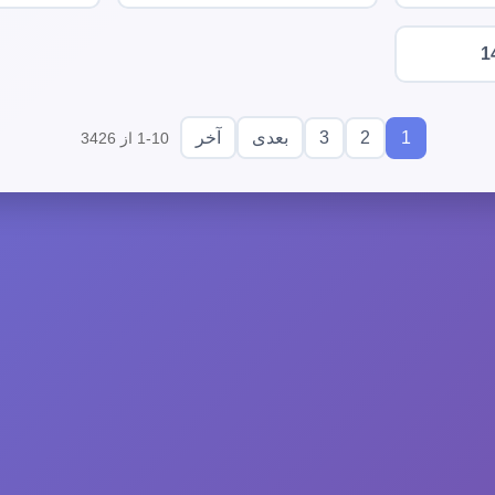
1
3
2
1
بعدی
آخر
1-10 از 3426