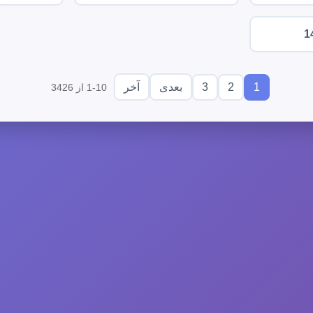
1
3
2
1
بعدی
آخر
1-10 از 3426