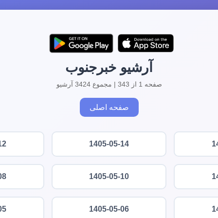
آرشیو خبرجنوب
صفحه 1 از 343 | مجموع 3424 آرشیو
صفحه اصلی
12
1405-05-14
1
08
1405-05-10
1
05
1405-05-06
1