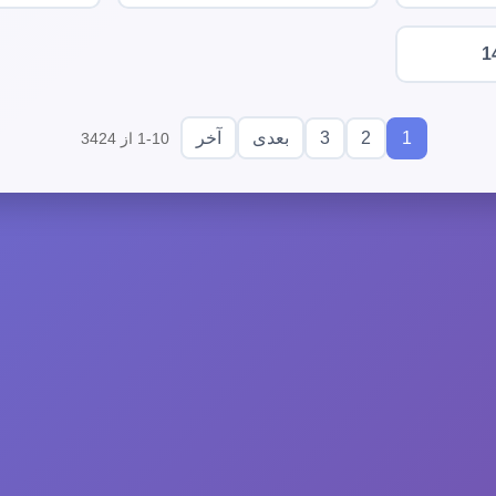
1
3
2
1
بعدی
آخر
1-10 از 3424