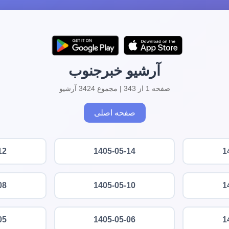
آرشیو خبرجنوب
صفحه 1 از 343 | مجموع 3424 آرشیو
صفحه اصلی
12
1405-05-14
1
08
1405-05-10
1
05
1405-05-06
1