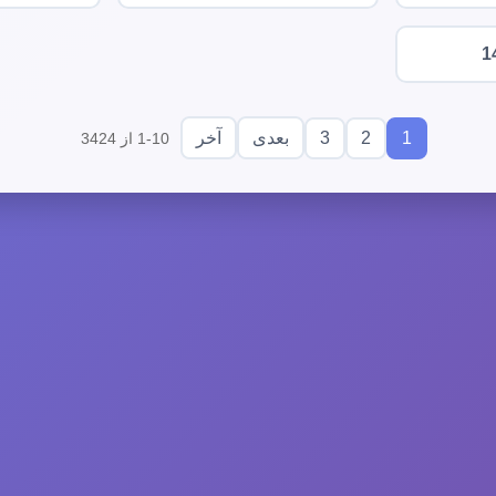
1
3
2
1
بعدی
آخر
1-10 از 3424