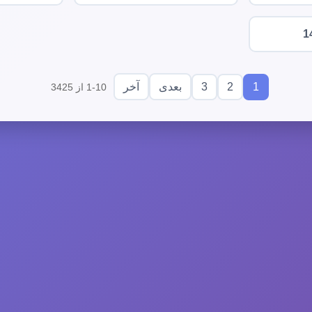
1
3
2
1
بعدی
آخر
1-10 از 3425