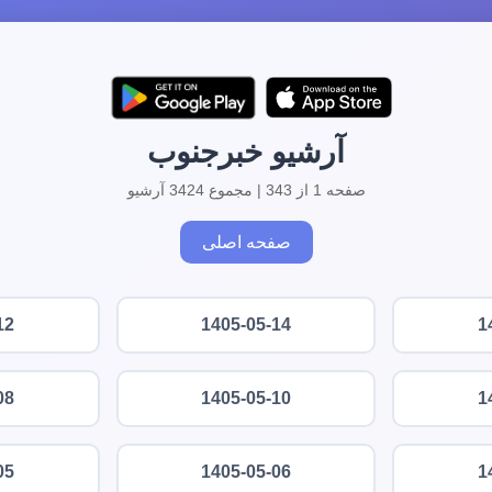
آرشیو خبرجنوب
صفحه 1 از 343 | مجموع 3424 آرشیو
صفحه اصلی
12
1405-05-14
1
08
1405-05-10
1
05
1405-05-06
1