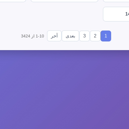
1
3
2
1
بعدی
آخر
1-10 از 3424