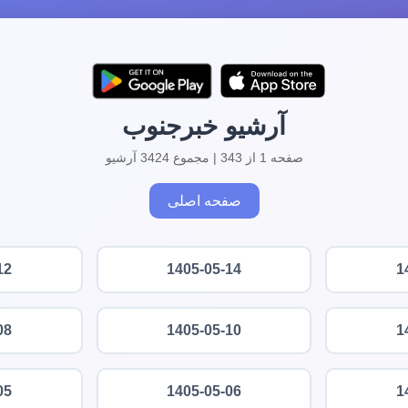
آرشیو خبرجنوب
صفحه 1 از 343 | مجموع 3424 آرشیو
صفحه اصلی
12
1405-05-14
1
08
1405-05-10
1
05
1405-05-06
1