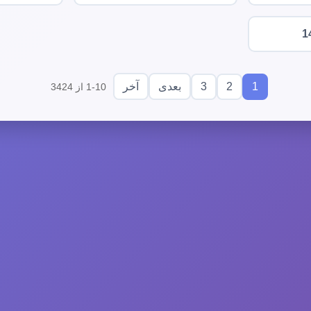
1
3
2
1
بعدی
آخر
1-10 از 3424