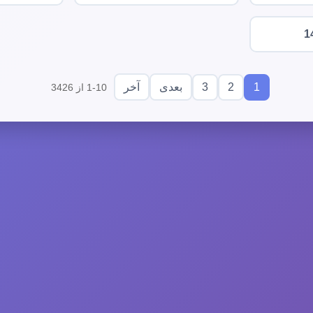
1
3
2
1
بعدی
آخر
1-10 از 3426