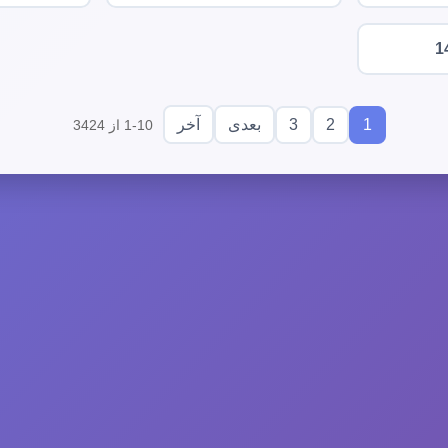
1
3
2
1
بعدی
آخر
1-10 از 3424