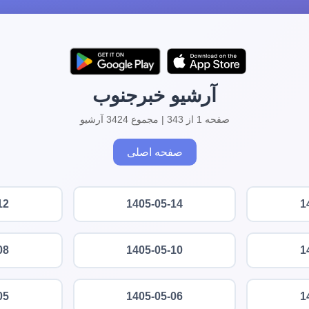
آرشیو خبرجنوب
صفحه 1 از 343 | مجموع 3424 آرشیو
صفحه اصلی
12
1405-05-14
1
08
1405-05-10
1
05
1405-05-06
1