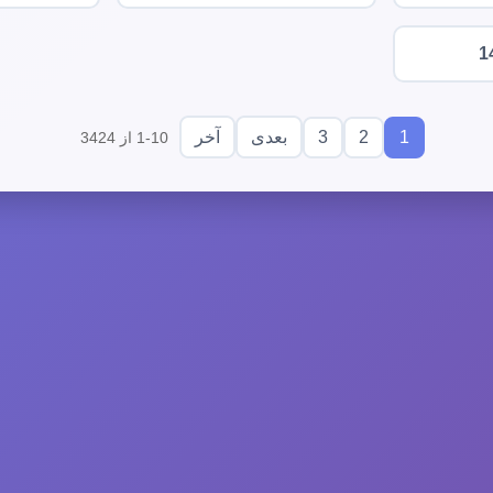
1
3
2
1
بعدی
آخر
1-10 از 3424