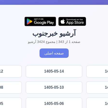
آرشیو خبرجنوب
صفحه 1 از 343 | مجموع 3424 آرشیو
صفحه اصلی
12
1405-05-14
1
08
1405-05-10
1
05
1405-05-06
1