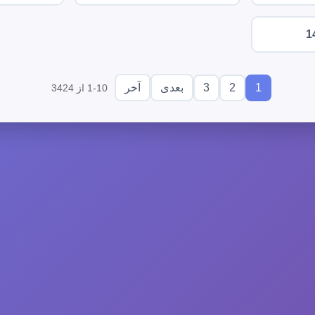
1
3
2
1
بعدی
آخر
1-10 از 3424