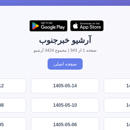
آرشیو خبرجنوب
صفحه 1 از 343 | مجموع 3424 آرشیو
صفحه اصلی
12
1405-05-14
1
08
1405-05-10
1
05
1405-05-06
1