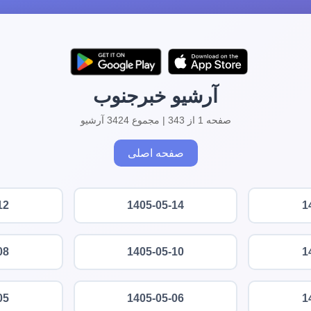
آرشیو خبرجنوب
صفحه 1 از 343 | مجموع 3424 آرشیو
صفحه اصلی
12
1405-05-14
1
08
1405-05-10
1
05
1405-05-06
1