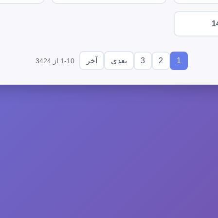
1
3
2
1
بعدی
آخر
1-10 از 3424