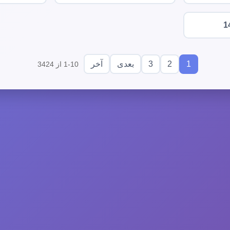
1
3
2
1
بعدی
آخر
1-10 از 3424