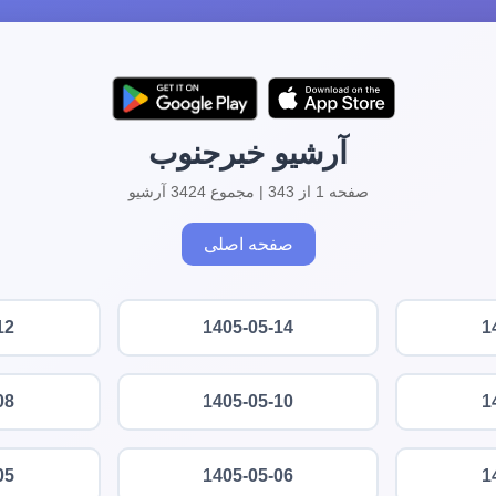
آرشیو خبرجنوب
صفحه 1 از 343 | مجموع 3424 آرشیو
صفحه اصلی
12
1405-05-14
1
08
1405-05-10
1
05
1405-05-06
1