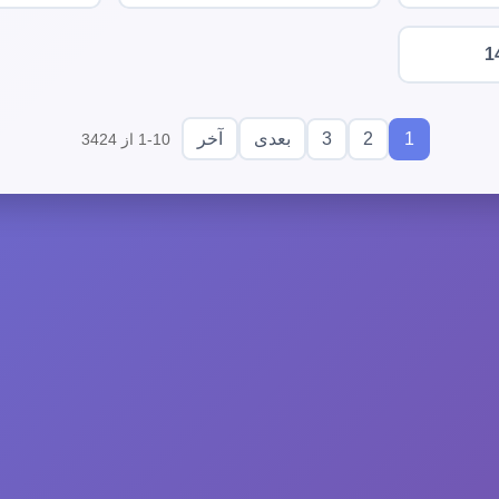
1
3
2
1
بعدی
آخر
1-10 از 3424