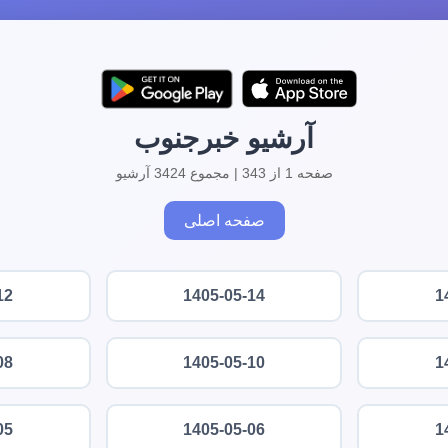
آرشیو خبرجنوب
صفحه 1 از 343 | مجموع 3424 آرشیو
صفحه اصلی
12
1405-05-14
1
08
1405-05-10
1
05
1405-05-06
1