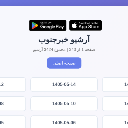
آرشیو خبرجنوب
صفحه 1 از 343 | مجموع 3424 آرشیو
صفحه اصلی
12
1405-05-14
1
08
1405-05-10
1
05
1405-05-06
1