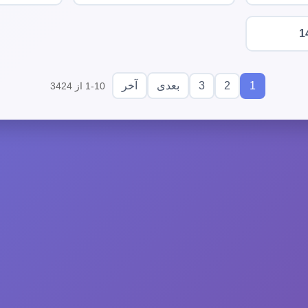
1
3
2
1
بعدی
آخر
1-10 از 3424