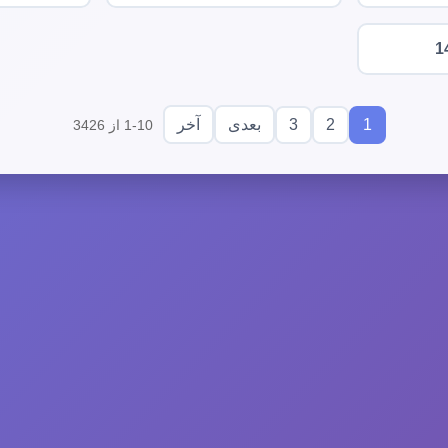
1
3
2
1
بعدی
آخر
1-10 از 3426