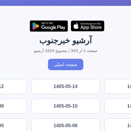
آرشیو خبرجنوب
صفحه 1 از 343 | مجموع 3424 آرشیو
صفحه اصلی
12
1405-05-14
1
08
1405-05-10
1
05
1405-05-06
1