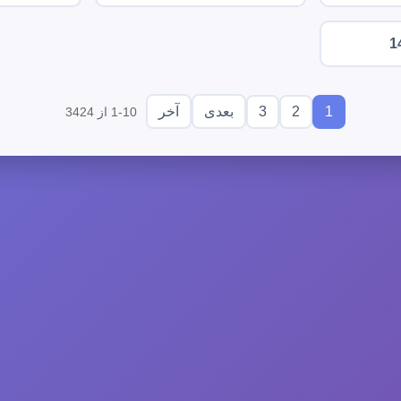
1
3
2
1
بعدی
آخر
1-10 از 3424