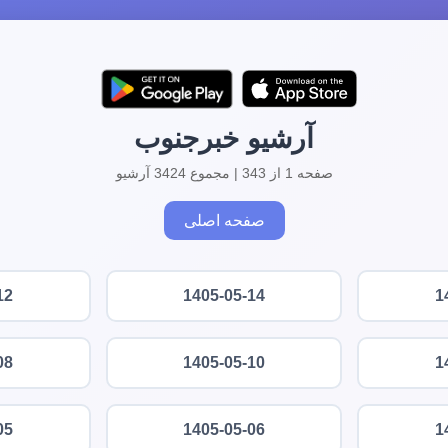
آرشیو خبرجنوب
صفحه 1 از 343 | مجموع 3424 آرشیو
صفحه اصلی
12
1405-05-14
1
08
1405-05-10
1
05
1405-05-06
1