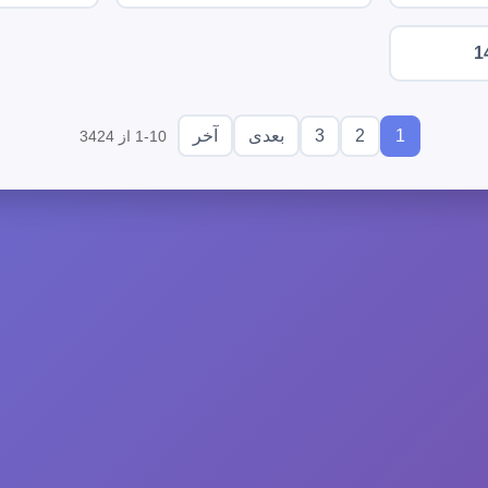
1
3
2
1
بعدی
آخر
1-10 از 3424