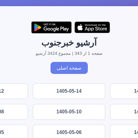
آرشیو خبرجنوب
صفحه 1 از 343 | مجموع 3424 آرشیو
صفحه اصلی
12
1405-05-14
1
08
1405-05-10
1
05
1405-05-06
1