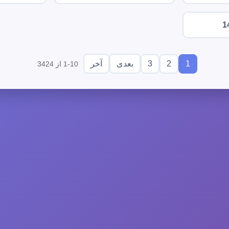
1
3
2
1
بعدی
آخر
1-10 از 3424