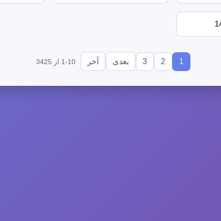
1
3
2
1
بعدی
آخر
1-10 از 3425