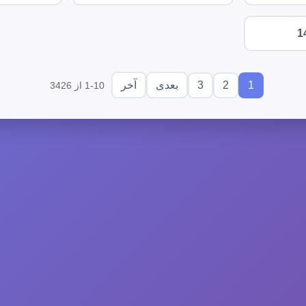
1
3
2
1
بعدی
آخر
1-10 از 3426