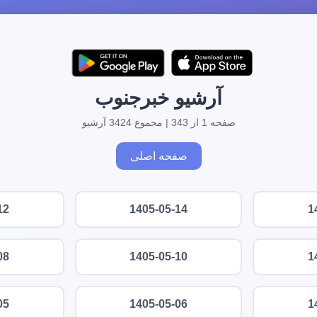
آرشیو خبرجنوب
صفحه 1 از 343 | مجموع 3424 آرشیو
صفحه اصلی
12
1405-05-14
1
08
1405-05-10
1
05
1405-05-06
1