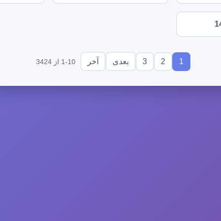
1
3
2
1
بعدی
آخر
1-10 از 3424