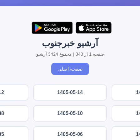
آرشیو خبرجنوب
صفحه 1 از 343 | مجموع 3424 آرشیو
صفحه اصلی
12
1405-05-14
1
08
1405-05-10
1
05
1405-05-06
1