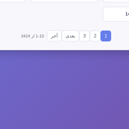
1
3
2
1
بعدی
آخر
1-10 از 3424