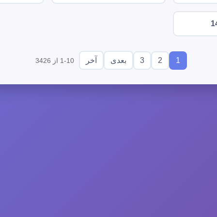
1
3
2
1
بعدی
آخر
1-10 از 3426