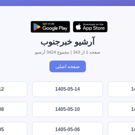
آرشیو خبرجنوب
صفحه 1 از 343 | مجموع 3424 آرشیو
صفحه اصلی
12
1405-05-14
1
08
1405-05-10
1
05
1405-05-06
1