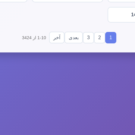
1
3
2
1
بعدی
آخر
1-10 از 3424