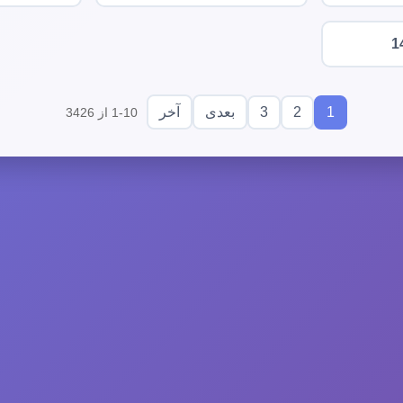
1
3
2
1
بعدی
آخر
1-10 از 3426