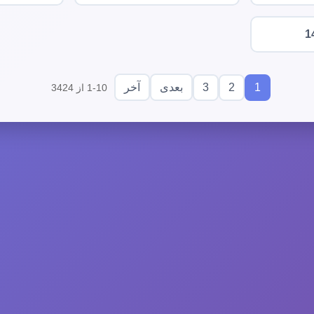
1
3
2
1
بعدی
آخر
1-10 از 3424