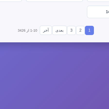
1
3
2
1
بعدی
آخر
1-10 از 3426