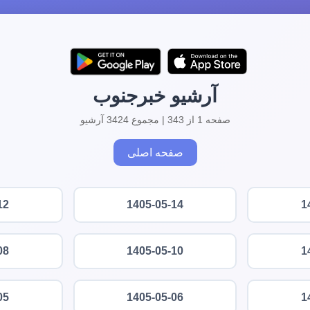
آرشیو خبرجنوب
صفحه 1 از 343 | مجموع 3424 آرشیو
صفحه اصلی
12
1405-05-14
1
08
1405-05-10
1
05
1405-05-06
1