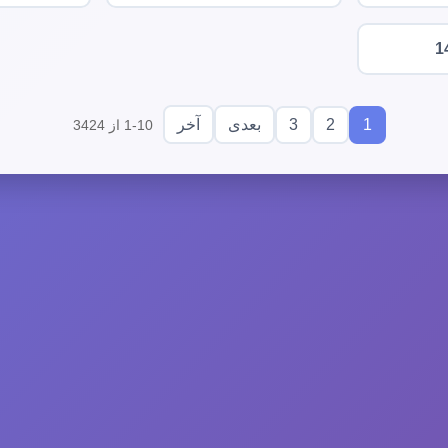
1
3
2
1
بعدی
آخر
1-10 از 3424