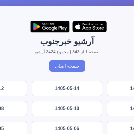
آرشیو خبرجنوب
صفحه 1 از 343 | مجموع 3424 آرشیو
صفحه اصلی
12
1405-05-14
1
08
1405-05-10
1
05
1405-05-06
1