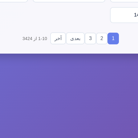
1
3
2
1
بعدی
آخر
1-10 از 3424