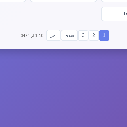
1
3
2
1
بعدی
آخر
1-10 از 3424