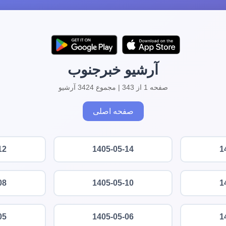
آرشیو خبرجنوب
صفحه 1 از 343 | مجموع 3424 آرشیو
صفحه اصلی
12
1405-05-14
1
08
1405-05-10
1
05
1405-05-06
1