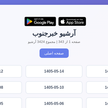
آرشیو خبرجنوب
صفحه 1 از 343 | مجموع 3424 آرشیو
صفحه اصلی
12
1405-05-14
1
08
1405-05-10
1
05
1405-05-06
1